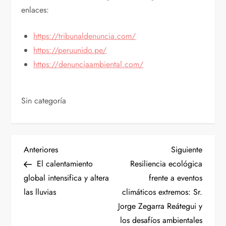
enlaces:
https://tribunaldenuncia.com/
https://peruunido.pe/
https://denunciaambiental.com/
Sin categoría
N
Entrada
Siguien
Anteriores
Siguiente
anterior
entrad
El calentamiento
Resiliencia ecológica
a
global intensifica y altera
frente a eventos
las lluvias
climáticos extremos: Sr.
v
Jorge Zegarra Reátegui y
e
los desafíos ambientales