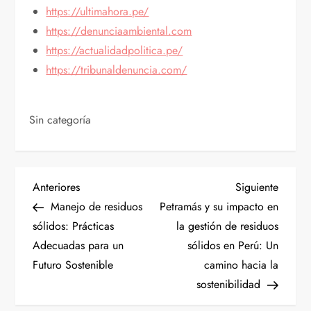
https://ultimahora.pe/
https://denunciaambiental.com
https://actualidadpolitica.pe/
https://tribunaldenuncia.com/
Sin categoría
N
Entrada
Siguien
Anteriores
Siguiente
anterior
entrad
Manejo de residuos
Petramás y su impacto en
a
sólidos: Prácticas
la gestión de residuos
Adecuadas para un
sólidos en Perú: Un
v
Futuro Sostenible
camino hacia la
e
sostenibilidad